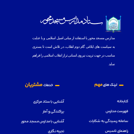
مدارس مسجد محور با استفاده از مبانى اصيل اسلامى و با عنايت
به
سياست هاى ابلاغى گام دوم انقلاب، در تلاش است تا بسترى
مناسب در جهت تربيت نيروى انسانى تراز انقلاب اسلامى را فراهم
نمايد.
مشتریان
مهم
لینک های
خدمات
کتابخانه
آشنایی با ستاد مرکزی
فهرست مدارس
پراکندگی و آمار
سامانه رسیدگی به شکایات
آشنایی با مدارس مسجد محور
راهنمای تاسیس
تجربه نگاری