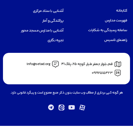
کتابخانه
آشنایی با ستاد مرکزی
فهرست مدارس
پراکندگی و آمار
سامانه رسیدگی به شکایات
آشنایی با مدارس مسجد محور
راهنمای تاسیس
تجربه نگاری
قم، بلوار جعفر طيار، كوچه ٢٥، پلاک 41
info@setad.org
09192515423
هر گونه کپی برداری از مطالب وب سایت بدون ذکر منبع ممنوع است و پیگرد قانونی دارد.