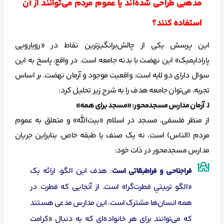
مذهبی طراحی شده‌اند یا عموم مردم می‌توانند از آن
استفاده کنند؟
این پرسش یکی از چالش‌برانگیزترین نقاط در «رویارویی
پارادایمیک» این نهضت با بدنه جامعه است. در واقع، پاسخ به این
سوال دارای دو لایه است: واقعیت موجود و آرمان نهضت. بر اساس
تجربه، می‌توان جامعه هدف را به شرح زیر تحلیل کرد:
۱
. آرمان مدارس مسجدمحور: «مسجد برای همه»
از منظر فلسفی، مسجد در اسلام «بیت‌الله» و متعلق به عموم
مردم (الناس) است، نه یک صنف یا طبقه خاص. بنابراین جریان
مدارس مسجدمحور در ذات خود:
فراجناحی و فراطبقاتی است
: هدف این الگو، ارائه یک
«الگو تربیتیِ فطرت‌گرا» است. از آنجایی که فطرت در
همه انسان‌ها مشترک است، این مدارس مدعی هستند
که می‌توانند برای هر خانواده‌ای که به دنبال «کرامت