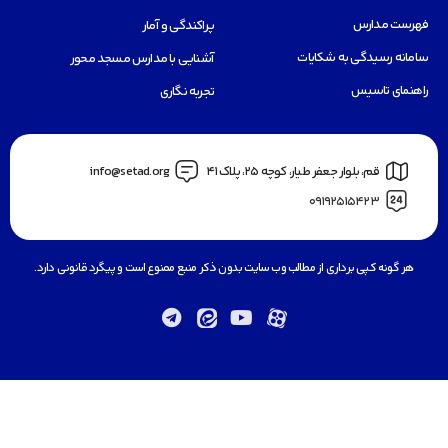
فهرست مدارس
پراکندگی و آمار
سامانه رسیدگی به شکایات
آشنایی با مدارس مسجد محور
راهنمای تاسیس
تجربه نگاری
قم، بلوار جعفر طيار، كوچه ٢٥، پلاک 41
info@setad.org
09192515423
هر گونه کپی برداری از مطالب وب سایت بدون ذکر منبع ممنوع است و پیگرد قانونی دارد.