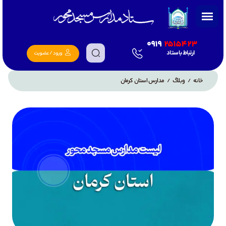
0919
2515423
ارتباط با ستاد
ورود / عضویت
خانه
وبلاگ
مدارس استان کرمان
/
/