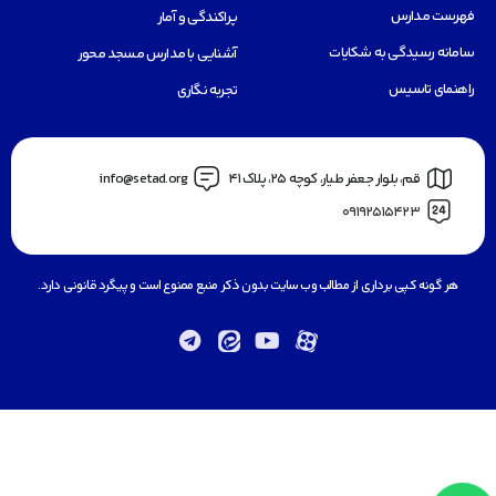
فهرست مدارس
پراکندگی و آمار
سامانه رسیدگی به شکایات
آشنایی با مدارس مسجد محور
راهنمای تاسیس
تجربه نگاری
قم، بلوار جعفر طيار، كوچه ٢٥، پلاک 41
info@setad.org
09192515423
هر گونه کپی برداری از مطالب وب سایت بدون ذکر منبع ممنوع است و پیگرد قانونی دارد.