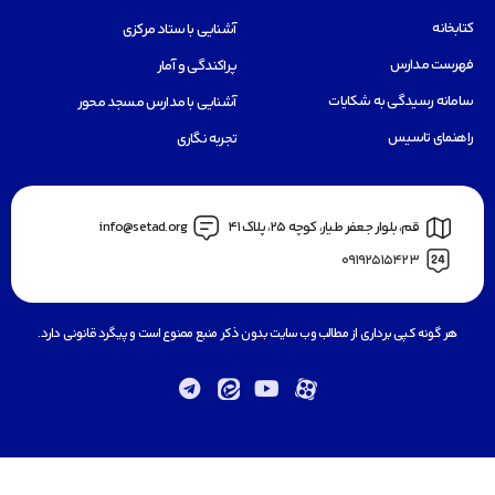
کتابخانه
آشنایی با ستاد مرکزی
فهرست مدارس
پراکندگی و آمار
سامانه رسیدگی به شکایات
آشنایی با مدارس مسجد محور
راهنمای تاسیس
تجربه نگاری
قم، بلوار جعفر طيار، كوچه ٢٥، پلاک 41
info@setad.org
09192515423
هر گونه کپی برداری از مطالب وب سایت بدون ذکر منبع ممنوع است و پیگرد قانونی دارد.