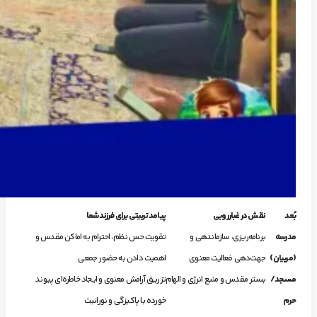
بُعد
نقش در غبارروبی
پیامد تربیتی برای فرزند شما
مدرسه
برنامه‌ریزی، سازماندهی و
تقویت حس نظم، احترام به اماکن مقدس و
(مربیان)
جهت‌دهی فعالیت معنوی
اهمیت دادن به حضور جمعی
مسجد/
بستر مقدس و منبع انرژی و الهام
تزریق آرامش معنوی و ایجاد خاطره‌ای پیوند
حرم
خورده با پاکیزگی و نورانیت