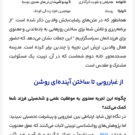
خانواده
همراهی و تقویت اثرگذاری
تأیید و تثبیت
ارزش‌های معنوی توسط
(اولیا)
رویداد
مهم‌ترین افراد زندگی کودک
همانطور که در متن‌های رضایت‌بخش والدین ذکر شده است: “از
برنامه‌ریزی و تلاش شما برای ساختن روزهایی به یادماندنی و معنوی
برای فرزندانمان سپاسگزاریم.” این جملات نشان می‌دهد که حضور
فعال والدین، ارزش این تجربه را چندین برابر کرده است. مدرسه
مسجدمحور، خانه دوم شماست که در آن، تربیت، یک مسئولیت
مشترک و مقدس است.
از غبارروبی تا ساختن آینده‌ای روشن
چگونه این تجربه معنوی به موفقیت علمی و شخصیتی فرزند شما
کمک می‌کند؟
در نگاه اول شاید ارتباطی بین غبارروبی و پیشرفت تحصیلی نبینید؛
اما پژوهش‌های روانشناسی تربیتی اثبات می‌کنند که عمق معنویت
و پایداری
اخلاقی
، مستقیماً بر تمرکز، انگیزه و تاب‌آوری فرد تأثیر