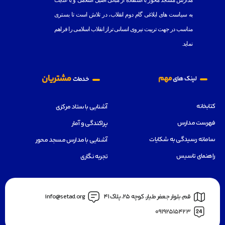
مدارس مسجد محور با استفاده از مبانى اصيل اسلامى و با عنايت
به
سياست هاى ابلاغى گام دوم انقلاب، در تلاش است تا بسترى
مناسب در جهت تربيت نيروى انسانى تراز انقلاب اسلامى را فراهم
نمايد.
مشتریان
مهم
لینک های
خدمات
کتابخانه
آشنایی با ستاد مرکزی
فهرست مدارس
پراکندگی و آمار
سامانه رسیدگی به شکایات
آشنایی با مدارس مسجد محور
راهنمای تاسیس
تجربه نگاری
قم، بلوار جعفر طيار، كوچه ٢٥، پلاک 41
info@setad.org
09192515423