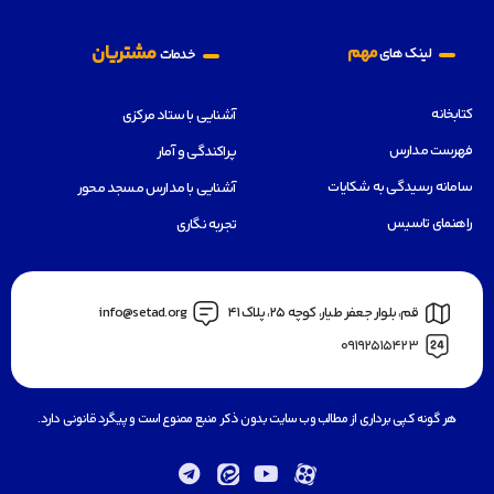
مشتریان
مهم
لینک های
خدمات
کتابخانه
آشنایی با ستاد مرکزی
فهرست مدارس
پراکندگی و آمار
سامانه رسیدگی به شکایات
آشنایی با مدارس مسجد محور
راهنمای تاسیس
تجربه نگاری
قم، بلوار جعفر طيار، كوچه ٢٥، پلاک 41
info@setad.org
09192515423
هر گونه کپی برداری از مطالب وب سایت بدون ذکر منبع ممنوع است و پیگرد قانونی دارد.