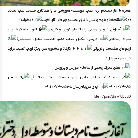
همراه با آغاز ثبت‌نام ترم جدید موسسه آموزشی ما با همکاری مسجد سید سجاد
(ع):
حفظ و فهم و انس با قرآن به شیوه‌ی حاج آقای اخوت
(دخترانه)
آموزش دروس رسمی با متدهای نوین و کاربردی
تقویت تفکر خلاق و
سواد رسانه‌ای
دروس مکمل جذاب (هنر، اقتصاد، تحلیل انیمیشن)
اردوهای هدفمند و تربیتی
کارگاه و مشاوره های ویژه اولیا: “تربیت فرزند
در عصر دیجیتال”
اعطای مدرک رسمی از سامانه آموزش و پرورش
منطقه ۷، خیابان حاجی پور، مسجد سید سجاد (ع)
تماس:
۰۹۱۲۰۲۷۴۰۸۵
آیدی در پیام‌رسان بله: 09120274085
ble.ir/join/Bis8YdDyuD