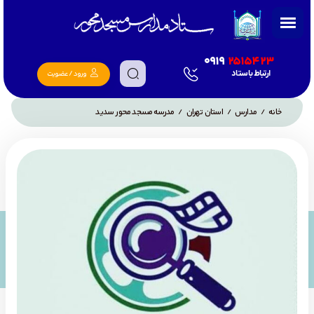
0919
2515423
ارتباط با ستاد
ورود / عضویت
خانه
مدارس
استان تهران
مدرسه مسجد محور سدید
/
/
/