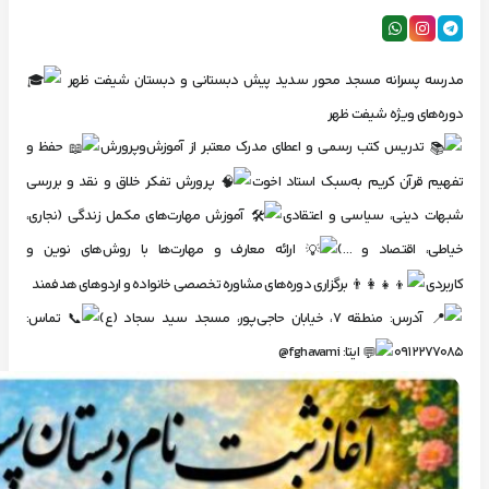
مدرسه پسرانه مسجد محور سدید
پیش دبستانی و دبستان
شیفت ظهر
دوره‌های ویژه شیفت ظهر
تدریس کتب رسمی و اعطای مدرک معتبر از آموزش‌وپرورش
حفظ و
تفهیم قرآن کریم به‌سبک استاد اخوت
پرورش تفکر خلاق و نقد و بررسی
شبهات دینی، سیاسی و اعتقادی
آموزش مهارت‌های مکمل زندگی (نجاری،
خیاطی، اقتصاد و …)
ارائه معارف و مهارت‌ها با روش‌های نوین و
کاربردی
برگزاری دوره‌های مشاوره تخصصی خانواده و اردوهای هدفمند
آدرس: منطقه ۷، خیابان حاجی‌پور، مسجد سید سجاد (ع)
تماس:
0912277085
ایتا:
@fghavami