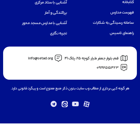
کتابخانه
آشنایی با ستاد مرکزی
فهرست مدارس
پراکندگی و آمار
سامانه رسیدگی به شکایات
آشنایی با مدارس مسجد محور
راهنمای تاسیس
تجربه نگاری
قم، بلوار جعفر طيار، كوچه ٢٥، پلاک 41
info@setad.org
09192515423
هر گونه کپی برداری از مطالب وب سایت بدون ذکر منبع ممنوع است و پیگرد قانونی دارد.