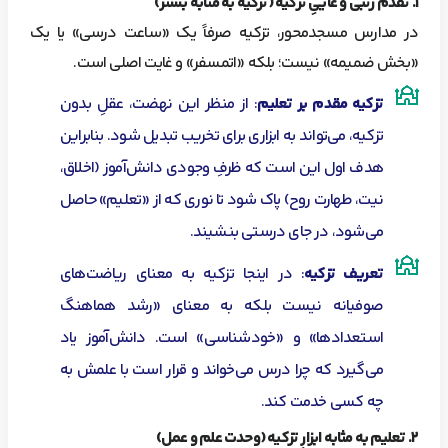
۱
. تقدم رتبی و غاییِ تزکیه (تزکیه به مثابه بستر)
در مدارس مسجدمحور، تزکیه صرفاً یک «ساعت درسی» یا یک
«بخش ضمیمه» نیست؛ بلکه «اتمسفر» و غایت اصلی است.
تزکیه مقدم بر تعلیم
: از منظر این نهضت، عقلِ بدون
تزکیه، می‌تواند به ابزاری برای تخریب تبدیل شود. بنابراین
هدف اول این است که ظرفِ وجودی دانش‌آموز (اخلاق،
نیت، طهارت روح) پاک شود تا نوری که از «تعلیم» حاصل
می‌شود، در جای درستی بنشیند.
تعریف تزکیه
: در اینجا تزکیه به معنای ریاضت‌های
صوفیانه نیست بلکه به معنای «رشد هماهنگ
استعدادها» و «خودشناسی» است. دانش‌آموز یاد
می‌گیرد که چرا درس می‌خواند و قرار است با علمش به
چه کسی خدمت کند.
۲
. تعلیم به مثابه ابزارِ تزکیه (وحدت علم و عمل)