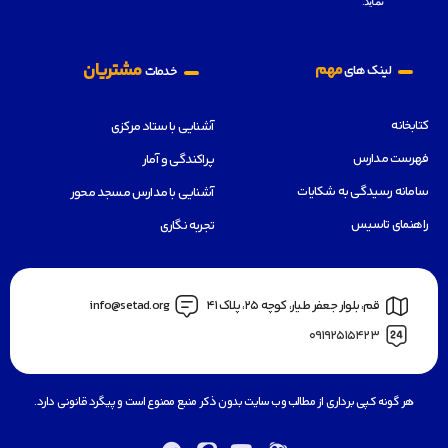
نمايد.
مشتریان
مهم
لینک های
خدمات
کتابخانه
آشنایی با ستاد مرکزی
فهرست مدارس
پراکندگی و آمار
سامانه رسیدگی به شکایات
آشنایی با مدارس مسجد محور
راهنمای تاسیس
تجربه نگاری
قم، بلوار جعفر طيار، كوچه ٢٥، پلاک 41
info@setad.org
09192515423
هر گونه کپی برداری از مطالب وب سایت بدون ذکر منبع ممنوع است و پیگرد قانونی دارد.