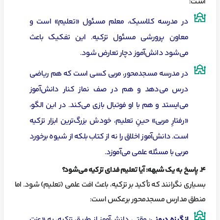
است:
در مدرسه کلاسیک، معلم مسئول «تعلیم» است و
معاون پرورشی مسئول تزکیه. این تفکیک باعث
می‌شود دانش‌آموز دچار تعارض شود.
در مدرسه مسجدمحور، مربی کسی است که هم ریاضی
درس می‌دهد و هم در صف نماز کنار دانش‌آموز
می‌ایستد و هم با او فوتبال بازی می‌کند. در این الگو،
«رفتارِ مربی» حینِ تعلیم، خودش بزرگ‌ترین ابزار تزکیه
است. دانش‌آموز اخلاق را نه از کتاب بلکه از شیوه برخورد
مربی با مسئله علمی می‌آموزد.
۴
. پاسخ به یک شبهه: آیا تعلیم فدای تزکیه می‌شود؟
بسیاری نگرانند که تأکید بر تزکیه، باعث افت علمی (تعلیم) شود. اما
منطق مدارس مسجدمحور برعکس است:
انگیزه درونی
: وقتی دانش‌آموز از طریق تزکیه، به «عزت